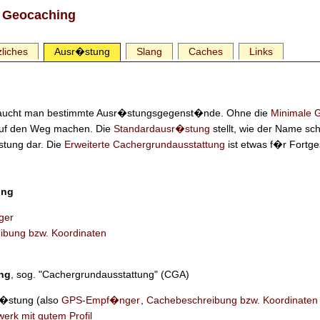
 Geocaching
liches
Ausr�stung
Slang
Caches
Links
aucht man bestimmte Ausr�stungsgegenst�nde. Ohne die
Minimale 
 auf den Weg machen. Die
Standardausr�stung
stellt, wie der Name sc
tung dar. Die
Erweiterte Cachergrundausstattung
ist etwas f�r Fortge
ung
ger
ibung bzw. Koordinaten
ng
, sog. "Cachergrundausstattung" (CGA)
r�stung (also
GPS-Empf�nger
,
Cachebeschreibung bzw. Koordinaten
erk mit gutem Profil