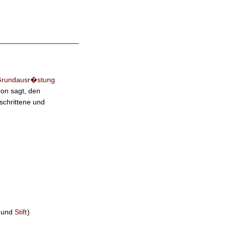
Grundausr�stung
hon sagt, den
schrittene und
und
Stift
)