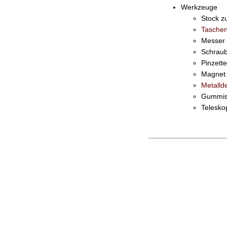
Werkzeuge
Stock z
Taschen
Messer
Schraub
Pinzette
Magnet 
Metallde
Gummist
Teleskop