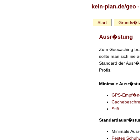
kein-plan.de
/geo
-
Start
Grunds�tz
Ausr�stung
Zum Geocaching br
sollte man sich nie
Standard der Ausr�s
Profis.
Minimale Ausr�st
GPS-Empf�n
Cachebeschre
Stift
Standardausr�stu
Minimale Aus
Festes Schuhw