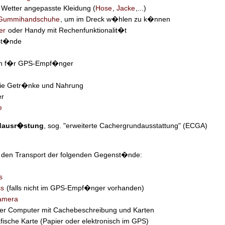
Wetter angepasste Kleidung (
Hose
,
Jacke
,...)
Gummihandschuhe
, um im Dreck w�hlen zu k�nnen
er
oder Handy mit Rechenfunktionalit�t
st�nde
ien f�r GPS-Empf�nger
e
wie Getr�nke und Nahrung
r
e
rdausr�stung
, sog. "erweiterte Cachergrundausstattung" (ECGA)
den Transport der folgenden Gegenst�nde:
s
s
(falls nicht im GPS-Empf�nger vorhanden)
kamera
er Computer mit Cachebeschreibung und Karten
fische Karte (Papier oder elektronisch im GPS)