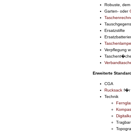
Robuste, dem 
Garten- oder
Taschenrechn
Tauschgegen
Ersatzstifte
Ersatzbatter
Taschenlamp
Verpflegung 
Taschent�che
Verbandtasch
Erweiterte Standa
CGA
Rucksack
f�r 
Technik
Ferngla
Kompas
Digital
Tragbar
Topogra