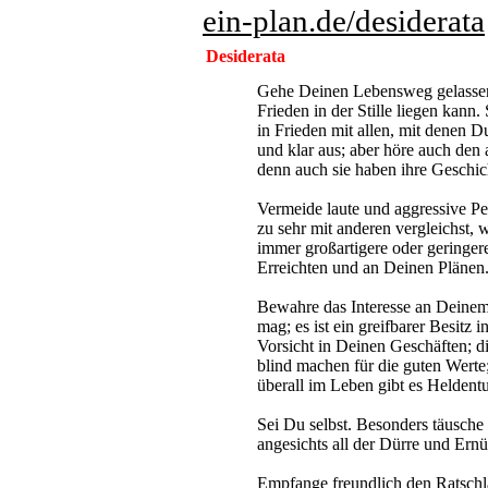
ein-plan.de
/desiderata
Desiderata
Gehe Deinen Lebensweg gelassen 
Frieden in der Stille liegen kann
in Frieden mit allen, mit denen D
und klar aus; aber höre auch de
denn auch sie haben ihre Geschic
Vermeide laute und aggressive P
zu sehr mit anderen vergleichst, 
immer großartigere oder geringer
Erreichten und an Deinen Plänen
Bewahre das Interesse an Deinem
mag; es ist ein greifbarer Besitz
Vorsicht in Deinen Geschäften; di
blind machen für die guten Werte
überall im Leben gibt es Heldent
Sei Du selbst. Besonders täusche
angesichts all der Dürre und Ernü
Empfange freundlich den Ratschla